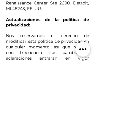
Renaissance Center Ste 2600, Detroit,
MI 48243, EE. UU.
Actualizaciones de la política de
privacidad:
Nos reservamos el derecho de
modificar esta política de privacidad en
cualquier momento, así que revísela
con frecuencia. Los cambios y
aclaraciones entrarán en vigor
inmediatamente después de su
publicación en el sitio web. Si
realizamos cambios sustanciales a esta
política, le notificaremos aquí que se ha
actualizado, para que sepa qué
información recopilamos, cómo la
usamos y bajo qué circunstancias, si las
hay, usamos y / o divulgamos. eso.
Preguntas y nuestra información de
contacto:
Si desea: acceder, corregir, enmendar o